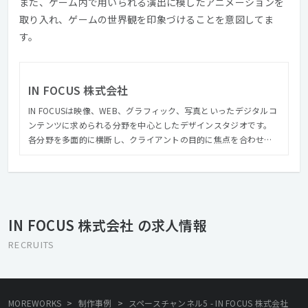
また、ゲーム内で用いられる演出に模したアニメーションを
取り入れ、ゲームの世界観を印象づけることを意図してま
す。
IN FOCUS 株式会社
IN FOCUSは映像、WEB、グラフィック、写真といったデジタルコ
ンテンツに求められる分野を中心としたデザインスタジオです。
各分野を多面的に横断し、クライアントの目的に焦点を合わせた
制作を行ないます。 これまでに企業サイト、ブランドサイト、企
業VPやテレビCM、ミュージックビデオなど、多岐にわたる制作を
手がけてきました。 IN FOCUSの特徴としてクライアントの課題解
決に最適なソリューションを提案することを前提に、社内の部署
を横断したクリエイティブチームを形成することもあるため、そ
IN FOCUS 株式会社 の求人情報
れぞれの部署ごとの制作だけでなく、ブランディングやプランニ
ングなど全体を見据えた総合的なクリエイティブを実施し、クオ
RECRUITS
リティの高いものをアウトプットとして提供しています。 ほかに
も社屋の1Fと地下には「CONTRAST」というクリエイティブスタ
ジオを併設しており、撮影スタジオとしての機能をはじめ、ギャ
ラリーとしても運営をしており年間を通じて多くのクリエイター
>
>
MOREWORKS
制作事例
スペースチャンネル5 - IN FOCUS 株式会社