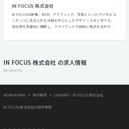
IN FOCUS 株式会社
IN FOCUSは映像、WEB、グラフィック、写真といったデジタルコ
ンテンツに求められる分野を中心としたデザインスタジオです。
各分野を多面的に横断し、クライアントの目的に焦点を合わせた
制作を行ないます。 これまでに企業サイト、ブランドサイト、企
業VPやテレビCM、ミュージックビデオなど、多岐にわたる制作を
手がけてきました。 IN FOCUSの特徴としてクライアントの課題解
決に最適なソリューションを提案することを前提に、社内の部署
を横断したクリエイティブチームを形成することもあるため、そ
IN FOCUS 株式会社 の求人情報
れぞれの部署ごとの制作だけでなく、ブランディングやプランニ
ングなど全体を見据えた総合的なクリエイティブを実施し、クオ
RECRUITS
リティの高いものをアウトプットとして提供しています。 ほかに
も社屋の1Fと地下には「CONTRAST」というクリエイティブスタ
ジオを併設しており、撮影スタジオとしての機能をはじめ、ギャ
ラリーとしても運営をしており年間を通じて多くのクリエイター
>
>
MOREWORKS
制作事例
LIVEWIRE - IN FOCUS 株式会社
がレジデント制作やエキシビジョンを行なっています。 2022年IN
FOCUSは創立10年目を迎えることができました。 次の10年に進む
IN FOCUS 株式会社の制作事例
ためにも、フレッシュでクリエイティブな価値観を共有できる仲
間を募集しております。