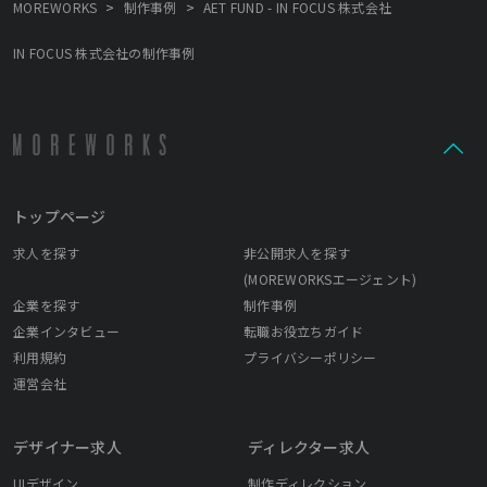
>
>
MOREWORKS
制作事例
AET FUND - IN FOCUS 株式会社
がレジデント制作やエキシビジョンを行なっています。 2022年IN
FOCUSは創立10年目を迎えることができました。 次の10年に進む
IN FOCUS 株式会社の制作事例
ためにも、フレッシュでクリエイティブな価値観を共有できる仲
間を募集しております。
トップページ
求人を探す
非公開求人を探す
(MOREWORKSエージェント)
企業を探す
制作事例
企業インタビュー
転職お役立ちガイド
利用規約
プライバシーポリシー
運営会社
デザイナー求人
ディレクター求人
UIデザイン
制作ディレクション