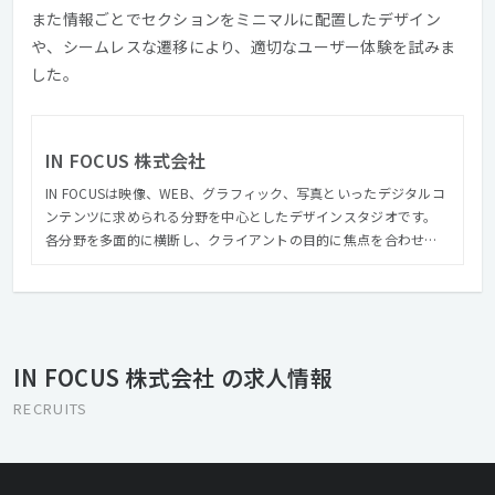
また情報ごとでセクションをミニマルに配置したデザイン
や、シームレスな遷移により、適切なユーザー体験を試みま
した。
IN FOCUS 株式会社
IN FOCUSは映像、WEB、グラフィック、写真といったデジタルコ
ンテンツに求められる分野を中心としたデザインスタジオです。
各分野を多面的に横断し、クライアントの目的に焦点を合わせた
制作を行ないます。 これまでに企業サイト、ブランドサイト、企
業VPやテレビCM、ミュージックビデオなど、多岐にわたる制作を
手がけてきました。 IN FOCUSの特徴としてクライアントの課題解
決に最適なソリューションを提案することを前提に、社内の部署
を横断したクリエイティブチームを形成することもあるため、そ
IN FOCUS 株式会社 の求人情報
れぞれの部署ごとの制作だけでなく、ブランディングやプランニ
ングなど全体を見据えた総合的なクリエイティブを実施し、クオ
RECRUITS
リティの高いものをアウトプットとして提供しています。 ほかに
も社屋の1Fと地下には「CONTRAST」というクリエイティブスタ
ジオを併設しており、撮影スタジオとしての機能をはじめ、ギャ
ラリーとしても運営をしており年間を通じて多くのクリエイター