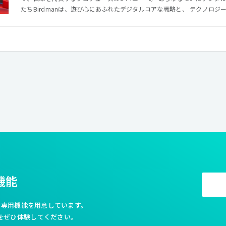
たちBirdmanは、遊び心にあふれたデジタルコアな戦略と、 テクノロ
た実現力で、 もっと面白い未来をつくることに挑戦していきます。 【クレイジーなアイデアとデジタルコ
アな戦略】 常に変動し続けるこの世界をリードするためには、思いもよ
戦略が必要です。あらゆる物事がデータで可視化できるこの世界で、Bird
イティブ”を追求し、ブランドやサービスの成長にコミットします。 【テクノロジーとクリエイティブを掛
け合わせた実現力】 優れたアイデアも、実現できなければただの空想で
CG、プランナーなどの多様なプロフェッショナルが共創するBirdman
もワンストップで実現可能です。常に新たな表現に挑戦し、クラフトにも
機能
利な専用機能を用意しています。
をぜひ体験してください。