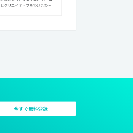
ジーとクリエイティブを掛け合わせ
らないアイデアとデジタルコアな
manは”数字から逃げないクリエ
す。ソフトウェア、ハードウェア、
では、いかにクレイジーなアイデア
こだわり抜きます。
今すぐ無料登録