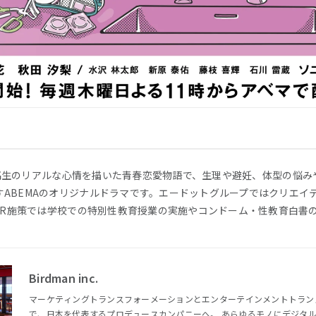
x』は、女子高生のリアルな心情を描いた青春恋愛物語で、生理や避妊、体型の
ABEMAのオリジナルドラマです。エードットグループではクリエイ
、PR施策では学校での特別性教育授業の実施やコンドーム・性教育白書
Birdman inc.
マーケティングトランスフォーメーションとエンターテインメントトラン
で、日本を代表するプロデュースカンパニーへ。 あらゆるモノにデジタルが浸透しているこの世界で。 私