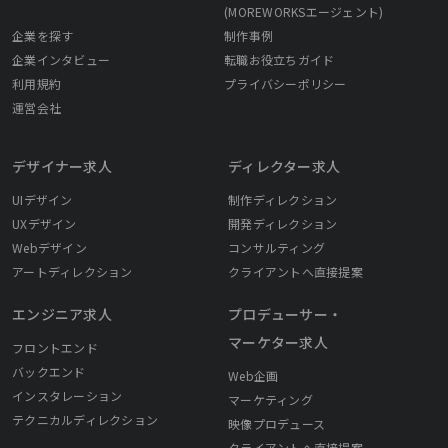
(MOREWORKSエージェント)
企業を探す
制作事例
企業インタビュー
転職お役立ちガイド
利用規約
プライバシーポリシー
運営会社
デザイナー求人
ディレクター求人
UIデザイン
制作ディレクション
UXデザイン
開発ディレクション
Webデザイン
コンサルティング
アートディレクション
クライアントへ直接提案
エンジニア求人
プロデューサー・
マーケター求人
フロントエンド
バックエンド
Web企画
インスタレーション
マーケティング
テクニカルディレクション
映像プロデュース
クライアントへ直接提案