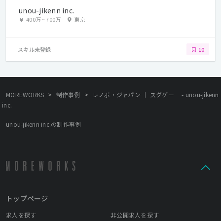
unou-jikenn inc.
400万
~
700万
東京
スキル未登録
10
>
>
MOREWORKS
制作事例
レノボ・ジャパン ｜ スグゲー - unou-jikenn
inc.
unou-jikenn inc.の制作事例
トップページ
求人を探す
非公開求人を探す