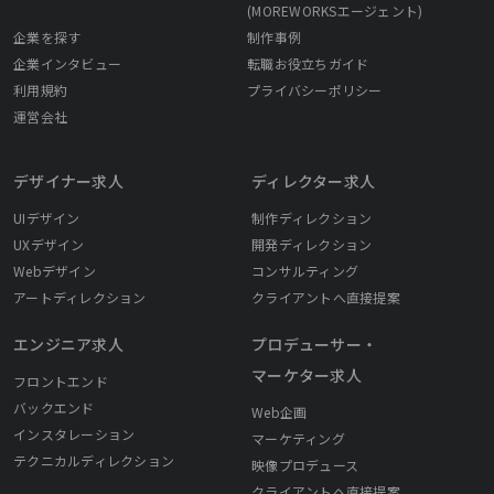
(MOREWORKSエージェント)
企業を探す
制作事例
企業インタビュー
転職お役立ちガイド
利用規約
プライバシーポリシー
運営会社
デザイナー求人
ディレクター求人
UIデザイン
制作ディレクション
UXデザイン
開発ディレクション
Webデザイン
コンサルティング
アートディレクション
クライアントへ直接提案
エンジニア求人
プロデューサー・
マーケター求人
フロントエンド
バックエンド
Web企画
インスタレーション
マーケティング
テクニカルディレクション
映像プロデュース
クライアントへ直接提案