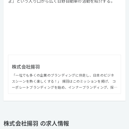
よ」という入り口から広く日野自動車の活動を紹介する。
株式会社揚羽
「⼀社でも多くの企業のブランディングに伴⾛し、⽇本のビジネ
スシーンを熱く楽しくする！」 揚羽はこのミッションを掲げ、 コ
ーポレートブランディングを始め、インナーブランディング、採
用ブランディング、サステナビリティブランディングと企業に関
する課題に対して、各分野のプロフェッショナルがチームを組ん
で課題解決を一気通貫で支援します。 コーポレートブランディン
グを始め、 インナー、リクルーティング、サステナビリティ、マ
ーケティング領域における ブランディングからクリエイティブ等
株式会社揚羽 の求人情報
を使用した課題解決を行う会社です。 お客様の課題を解決まで一