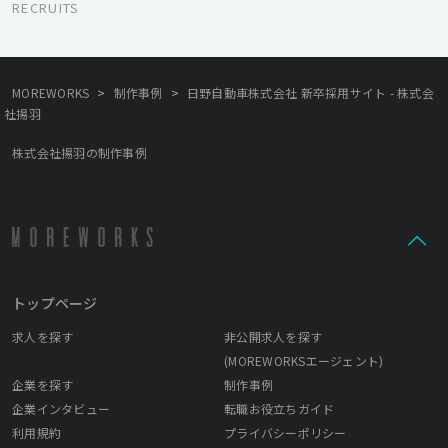
気通貫で伴走し、 「未来の一歩を創りだす」ことを大切にしてい
RECRUITS
ます。 「主役意識」「 顧客想い」「チームプレイ」「ハイブリッ
ド」「 遊びごころ」 この5つをカルチャーとして大事にしていま
す。 揚羽はクリエイティブでお客様の課題を解決したい、という
気持ちをもって 主体的に取り組む人が活躍できる会社です。
>
>
MOREWORKS
制作事例
日野自動車株式会社 新卒採用サイト - 株式会
社揚羽
株式会社揚羽の制作事例
トップページ
求人を探す
非公開求人を探す
(MOREWORKSエージェント)
企業を探す
制作事例
企業インタビュー
転職お役立ちガイド
利用規約
プライバシーポリシー