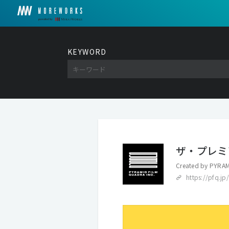
KEYWORD
ザ・プレミ
Created by
PYRAM
https://pfq.j