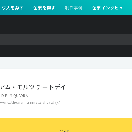
求人を探す
企業を探す
制作事例
企業インタビュー
アム・モルツ チートデイ
ID FILM QUADRA
p/works/thepremiummalts-cheatday/