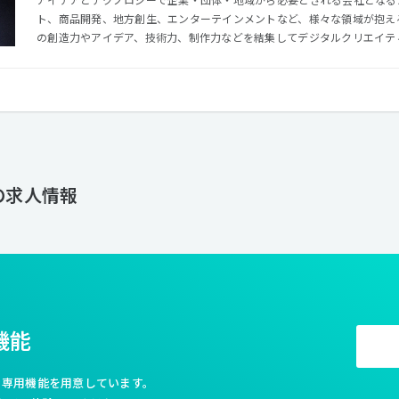
ト、商品開発、地方創生、エンターテインメントなど、様々な領域が抱える課題
の創造力やアイデア、技術力、制作力などを結集してデジタルクリエイテ
伝いができればと思っています。 デジタルテクノロジーの進化と共に広告やプロモーションのやり方、考
え方も大きく変わってきている為、時に新しいことにチャレンジしたり、
したり、事例の研究をしたりと様々なところからアプローチする必要があると考え
えるアイデアやノウハウが形を作り、デジタルクリエイティブがさまざま
れ、課題解決する。そんな未来を作っていきたいと思っています。 また、近年新しいことにもチャレンジ
していておりクライアントワークのみでなく、自社プロジェクトの開発も
域にチャレンジし、プロトタイプ型の提案にも積極的に取り組んでいます
A の求人情報
機能
利な専用機能を用意しています。