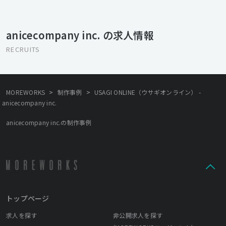
では「なぜ作るか」といった、ユーザーが目に触れないクライア
ントのストーリーやメッセージにより重きをおいています。 ただ
カッコいい、オシャレなサイトはセンスがある人なら誰でも作れ
anicecompany inc. の求人情報
ます。 しかし、なぜこの商品を売り出したいのか、最終的に企業
の将来どこに向かっているのかといった、クライアントの真のニ
RECRUITS
ーズは、デザインを行うクリエイターが対話をしなければ発見す
ることができません。 そのため弊社ではクリエイターが自らがク
ライアントの個性を活かせるよう話し合い、ブランディングから
サイトの設計、サイトリリース後のフォローまでワンストップで
>
>
MOREWORKS
制作事例
USAGI ONLINE（ウサギオンライン） -
行います。 幸運なことに、こうした取り組みをクライアントに評
anicecompany inc.
価してもらい、多くの紹介などから現在も弊社は成長を続けてい
ます。 そして現在弊社は次のステージに突入するため、リスター
anicecompany inc.の制作事例
トを切り組織の再編成を行っています。 これまでクライアントと
作り上げてきた実績、信頼を大切にし、新たに出会えたクライア
ントをフォローする体制を作らなければなりません。 そして、常
にクライアントファーストで適切なソリューションを提供できる
クリエイター集団であり続けることが、アナイスカンパニー最大
のミッションであると同時に在るべき形です。
トップページ
求人を探す
非公開求人を探す