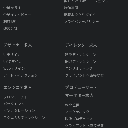
(MOREWORKSエージェント)
企業を探す
制作事例
企業インタビュー
転職お役立ちガイド
利用規約
プライバシーポリシー
運営会社
デザイナー求人
ディレクター求人
UIデザイン
制作ディレクション
UXデザイン
開発ディレクション
Webデザイン
コンサルティング
アートディレクション
クライアントへ直接提案
エンジニア求人
プロデューサー・
マーケター求人
フロントエンド
バックエンド
Web企画
インスタレーション
マーケティング
テクニカルディレクション
映像プロデュース
クライアントへ直接提案