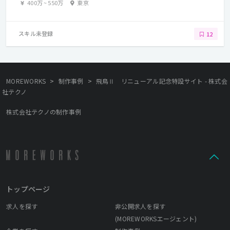
400万
~
550万
東京
スキル未登録
12
>
>
MOREWORKS
制作事例
飛鳥Ⅱ リニューアル記念特設サイト - 株式会
社テクノ
株式会社テクノの制作事例
トップページ
求人を探す
非公開求人を探す
(MOREWORKSエージェント)