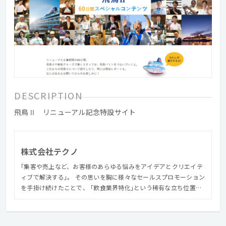
DESCRIPTION
飛鳥Ⅱ リニューアル記念特設サイト
株式会社テクノ
｢集客や売上など、お客様のあらゆる悩みをアイデアとクリエイテ
ィブで解決する｣。 その思いを胸に様々なセールスプロモーション
を手掛け続けたことで、 ｢飲食業界特化｣という稀有な立ち位置な
がら 1,000社以上のお客様と取引するに至りました。 これからも
期待以上の提案や心を動かすデザインによって、 社会、そしてお
客様の商売を支え続けていきます。