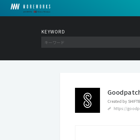
KEYWORD
Goodpatch
Created by
SHIFTB
https://good