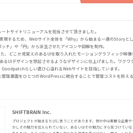
レートサイトリニューアルを担当させて頂きました。
スを表現するため、Webサイト全体を「Why」から始まる一連のStory
パッチ」や「円」から派生させたアイコンや図解を制作。
手掛けた、どこか見覚えのあるUIを取り入れたモーショングラフィック映
起源であるUIデザインを想起させるようなデザインに仕上げました。ワク
oodpatchらしい遊び心溢れるWebサイトを目指しています。
た管理画面をひとつのWordPressに統合することで管理コストを抑
SHIFTBRAIN Inc.
プロジェクトが始まるたびに思うことがあります。世の中は素敵な企業や
かしその魅力を伝えられていない、あるいはその魅力にすら気づけていな