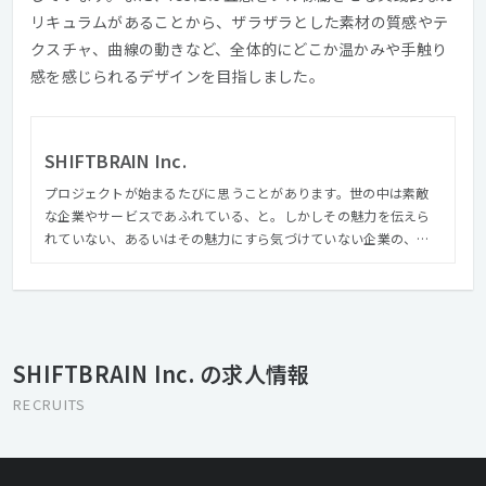
リキュラムがあることから、ザラザラとした素材の質感やテ
クスチャ、曲線の動きなど、全体的にどこか温かみや手触り
感を感じられるデザインを目指しました。
SHIFTBRAIN Inc.
プロジェクトが始まるたびに思うことがあります。世の中は素敵
な企業やサービスであふれている、と。しかしその魅力を伝えら
れていない、あるいはその魅力にすら気づけていない企業の、な
んと多いことかと。 私たちは、クライアントの真ん中にある価値
を見つけ出し、磨き、しかるべき人へ届けます。気づきや再発見が
あったり、驚いたり、ワクワクしたり、ドキドキしたり。受け手
の景色が変わるようなクリエイティブを、関わるすべての人と楽
しみながらつくり続けたい。そう思っています
SHIFTBRAIN Inc. の求人情報
RECRUITS