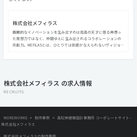
株式会社メフィラス
画期的なイノベーションを生み出すのは孤高の天才に宿る神憑っ
た発想力ではなく、仲間ゆえに生み出されるコラボレーションの
共創力。MEFILASとは、ひとりでは到底かなえられないヴィジョン
を共有する場でありシステムです。 私たちが抱えるクライアント
は日本を代表する大手企業が多く、常に高い志向を持ち続け、ク
ライアント・エンドユーザーに本当に必要なもの、期待を超える
アイデア・技術をコンスタントに提供し続ける義務があります。
私たちは次のフェーズに向け、会社と個人の成長を共に感じ、刺
株式会社メフィラス の求人情報
激しあえる人材を募集しています。
RECRUITS
>
>
MOREWORKS
制作事例
高松伸建築設計事務所 コーポレートサイト -
株式会社メフィラス
株式会社メフィラスの制作事例