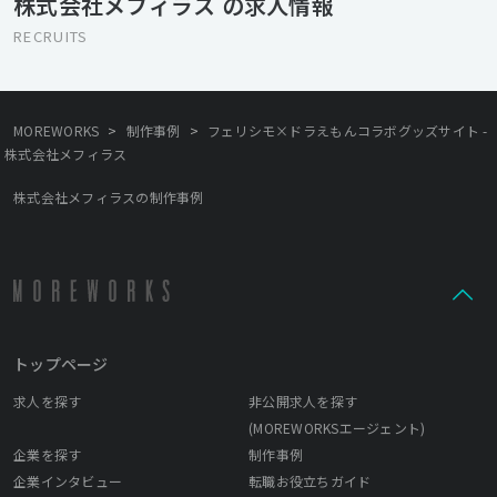
株式会社メフィラス の求人情報
激しあえる人材を募集しています。
RECRUITS
>
>
MOREWORKS
制作事例
フェリシモ×ドラえもんコラボグッズサイト -
株式会社メフィラス
株式会社メフィラスの制作事例
トップページ
求人を探す
非公開求人を探す
(MOREWORKSエージェント)
企業を探す
制作事例
企業インタビュー
転職お役立ちガイド