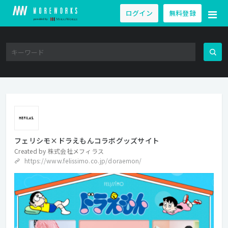
ログイン
無料登録
フェリシモ×ドラえもんコラボグッズサイト
Created by
株式会社メフィラス
https://www.felissimo.co.jp/doraemon/