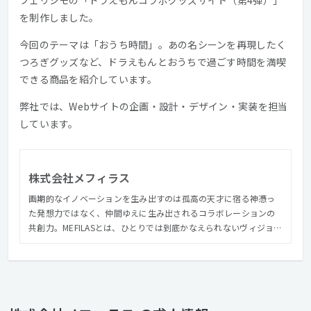
フェリシモの「ドラえもんコラボグッズサイト（第4弾）」
を制作しました。
今回のテーマは「おうち時間」。あの名シーンを再現したく
つろぎグッズなど、ドラえもんとおうちで過ごす時間を満喫
できる商品を紹介しています。
弊社では、Webサイトの企画・設計・デザイン・実装を担当
しています。
株式会社メフィラス
画期的なイノベーションを生み出すのは孤高の天才に宿る神憑っ
た発想力ではなく、仲間ゆえに生み出されるコラボレーションの
共創力。MEFILASとは、ひとりでは到底かなえられないヴィジョン
を共有する場でありシステムです。 私たちが抱えるクライアント
は日本を代表する大手企業が多く、常に高い志向を持ち続け、ク
ライアント・エンドユーザーに本当に必要なもの、期待を超える
アイデア・技術をコンスタントに提供し続ける義務があります。
私たちは次のフェーズに向け、会社と個人の成長を共に感じ、刺