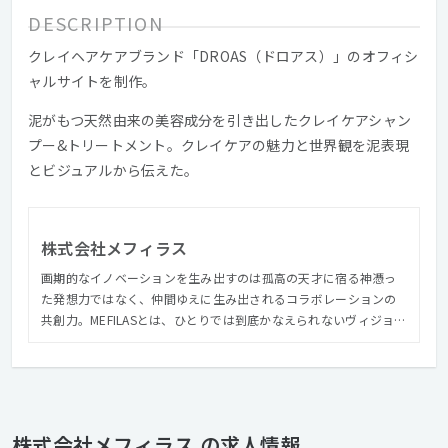
DESCRIPTION
クレイヘアケアブランド「DROAS（ドロアス）」のオフィシ
ャルサイトを制作。
泥がもつ天然由来の美容成分を引き出したクレイケアシャン
プー&トリートメント。クレイケアの魅力と世界観を泥表現
とビジュアルから伝えた。
株式会社メフィラス
画期的なイノベーションを生み出すのは孤高の天才に宿る神憑っ
た発想力ではなく、仲間ゆえに生み出されるコラボレーションの
共創力。MEFILASとは、ひとりでは到底かなえられないヴィジョン
を共有する場でありシステムです。 私たちが抱えるクライアント
は日本を代表する大手企業が多く、常に高い志向を持ち続け、ク
ライアント・エンドユーザーに本当に必要なもの、期待を超える
アイデア・技術をコンスタントに提供し続ける義務があります。
私たちは次のフェーズに向け、会社と個人の成長を共に感じ、刺
株式会社メフィラス の求人情報
激しあえる人材を募集しています。