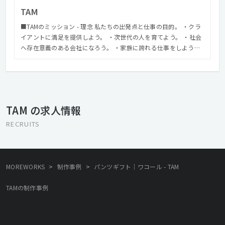
TAM
■TAMのミッション - 理念 私たちの出発点と仕事の目的。 ・クラ
イアントに満足を提供しよう。 ・次世代の人を育てよう。 ・社会
へ存在意義のある会社になろう。 ・家族に誇れる仕事をしよう。
・モノもココロも幸せになろう。 ■TAMの価値 私たちが提供する
価値。 「パートナー型プロダクション＆エージェンシー」 「パー
トナー」という価値 ・マーケティング戦略の共有 ・プロジェクト
マネージメントの可視化 ・専門スキル
TAM の求人情報
RECRUITS
>
>
MOREWORKS
制作事例
パンツギフト｜ワコール - TAM
TAMの制作事例