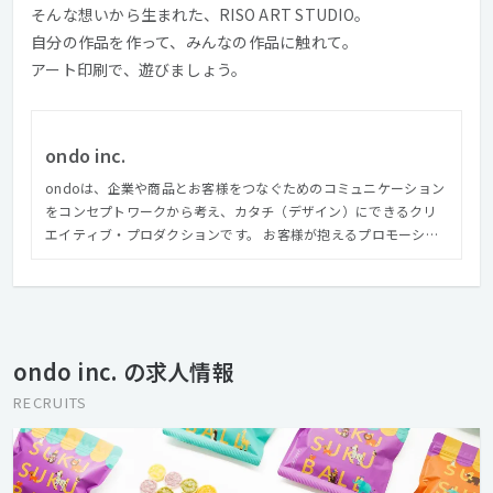
そんな想いから生まれた、RISO ART STUDIO。
自分の作品を作って、みんなの作品に触れて。
アート印刷で、遊びましょう。
ondo inc.
ondoは、企業や商品とお客様をつなぐためのコミュニケーション
をコンセプトワークから考え、カタチ（デザイン）にできるクリ
エイティブ・プロダクションです。 お客様が抱えるプロモーショ
ンやブランディング等に関する課題をヒアリングし、解決できる
企画やデザインをご提案することで、お客様と一緒に世の中に求
められる価値をつくりあげていきます。 ※ondoに込めた想い：何
かを生み出す時に生まれる想いには、情熱であったり、クールで
あったり、『温度』があります。私たちは、その想いに込められ
ondo inc. の求人情報
た『温度』までデザインにしていきたい。そういう想いから、
ondoという企業名にしました。
RECRUITS