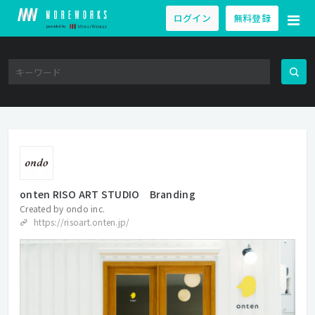
ログイン
無料登録
onten RISO ART STUDIO Branding
Created by
ondo inc.
https://risoart.onten.jp/