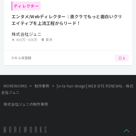
ディレクター
エンタメ/Webディレクター｜直クラでもっと面白いクリ
エイティブを上流工程からリード！
株式会社ジュニ
400万
~
600万
東京
スキル未登録
5
>
>
MOREWORKS
制作事例
[vi-ta hair design] WEB SITE RENEWAL - 株式
会社ジュニ
株式会社ジュニの制作事例