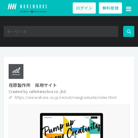
ログイン
無料登録
荏原製作所 採用サイト
Created by
cellinteractive co.,ltd.
https://www.ebara.co.jp/recruit/newgraduate/index.html