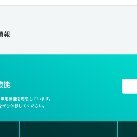
実施し、クオリティの高いものをアウトプットとして提供しています。 ほかにも社屋の1Fと地下には
「CONTRAST」というクリエイティブスタジオを併設しており、撮影ス
ャラリーとしても運営をしており年間を通じて多くのクリエイターがレジ
なっています。 2022年IN FOCUSは創立10年目を迎えることができました。 次の10年に進むためにも、フ
レッシュでクリエイティブな価値観を共有できる仲間を募集しております
人情報
機能
利な専用機能を用意しています。
をぜひ体験してください。