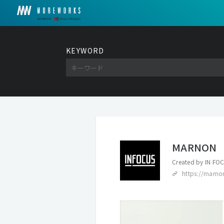
KEYWORD
MARNON
Created by
IN F
https://marno