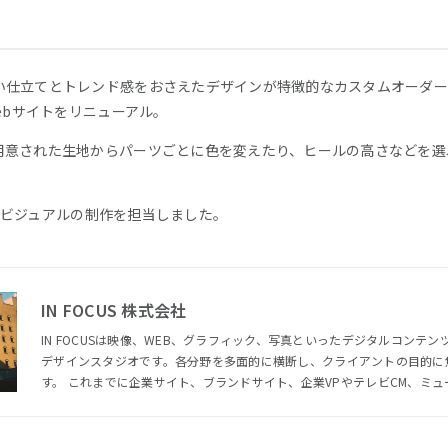
い仕立てとトレンド感をおさえたデザインが特徴的なカスタムオーダー
ebサイトをリニューアル。
用意された生地からパーツごとに色を変えたり、ヒールの高さなどを選
、キービジュアルの制作を担当しました。
IN FOCUS 株式会社
IN FOCUSは映像、WEB、グラフィック、写真といったデジタルコンテ
デザインスタジオです。各分野を多面的に横断し、クライアントの目的に
す。 これまでに企業サイト、ブランドサイト、企業VPやテレビCM、ミュージックビデオなど、多岐にわた
る制作を手がけてきました。 IN FOCUSの特徴としてクライアントの課題解決に最適なソリューションを提
案することを前提に、社内の部署を横断したクリエイティブチームを形成
部署ごとの制作だけでなく、ブランディングやプランニングなど全体を見