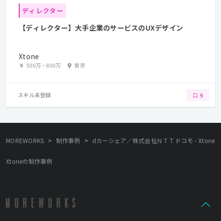
ディレクター
【ディレクター】大手企業のサービスのUXデザイン
Xtone
500万
~
800万
東京
スキル未登録
9
>
>
MOREWORKS
制作事例
dカーシェア／株式会社ＮＴＴドコモ - Xtone
Xtoneの制作事例