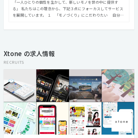
「一人ひとりの個性を生かして、新しいモノを世の中に提供す
る」 私たちはこの理念から、下記３点にフォーカスしてサービス
を展開しています。 １ 「モノづくり」にこだわりたい 自分の
作品が多くの人に使ってもらえることで得られる満足感や達成感
は、「モノづくり」の醍醐味です。誰かのために何かをする、世
の中をもっと楽しく便利にする、そんな社会貢献のカタチを、私
たちは「モノづくり」で体現したいと考えています。 ２ 関わる
全ての人の笑顔と喜びを生み出したい 全てのユーザーやクライ
Xtone の求人情報
アントを笑顔にできる仕事を目指します。そしてそれを実現する
には私たち社員一人ひとりが笑顔になれることも不可欠です。私
RECRUITS
たちは関わる全ての人に笑顔と喜びが生まれるよう努めます。
３ 自分たちの力で「時流」を創りだしたい やりたいことを実
現し、なりたい自分になる、仲間を信頼して刺激しあい、創造性
を高める、 それが未来をつくり「時流」を創ることにつながる、
そう信じて取り組んでいます。