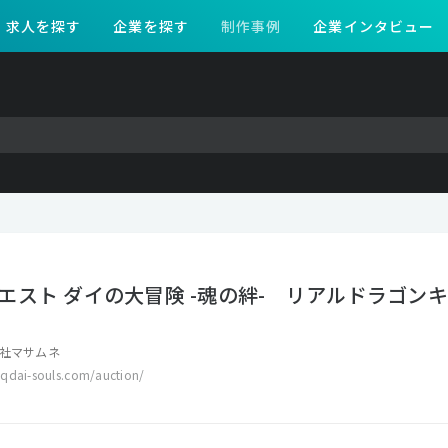
求人を探す
企業を探す
制作事例
企業インタビュー
エスト ダイの大冒険 -魂の絆- リアルドラゴン
社マサムネ
qdai-souls.com/auction/