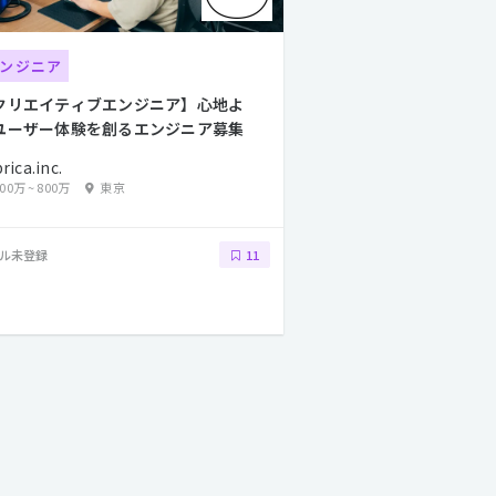
ンジニア
クリエイティブエンジニア】心地よ
ユーザー体験を創るエンジニア募集
rica.inc.
500万
~
800万
東京
ル未登録
11