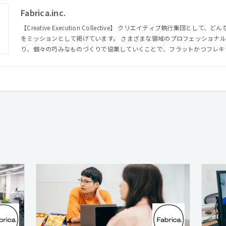
Fabrica.inc.
【Creative Execution Collective】 クリエイティブ執行集団として、どんなアイデアも実現可能にすること
をミッションとして掲げています。 さまざまな領域のプロフェッショナ
り、個々の巧みなものづくりで協業していくことで、フラットかつフレキ
カタチを目指しています。 「Corporate」や「Company」といった既存の会社の形態ではない
「Collective」という組織を創業期から目指しております。 社内の若
ェッショナルなパートナーから刺激や学びを得ることができ、少数精鋭の
とができる環境です。 【Fabrica.設立への想い】 クリエイティブアイディアをクオリティ高く実現する。
クリエイターにより多くの選択肢を。 クリエイターの卵をプロフェッショナルに。 そんな３
現する会社としてファブリカはできました。