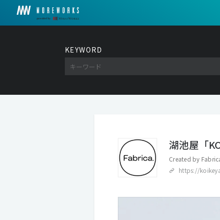
KEYWORD
湖池屋「KOI
Created by
Fabric
https://koikey