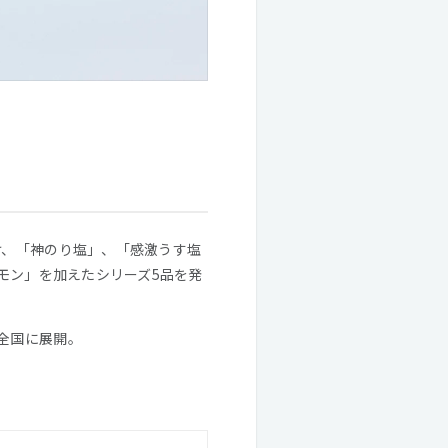
け、「神のり塩」、「感激うす塩
レモン」を加えたシリーズ5品を発
全国に展開。