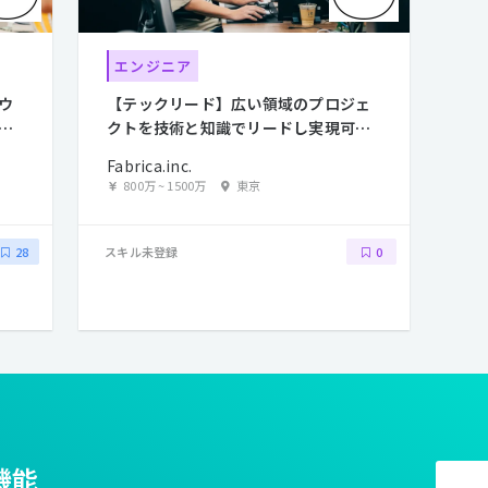
エンジニア
ウ
【テックリード】広い領域のプロジェ
作
クトを技術と知識でリードし実現可能
にするエンジニア募集
Fabrica.inc.
800万
~
1500万
東京
スキル未登録
28
0
機能