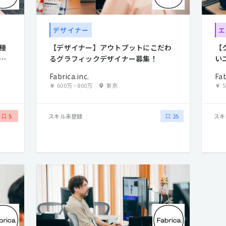
デザイナー
エ
種
【デザイナー】アウトプットにこだわ
【
ェ
るグラフィックデザイナー募集！
い
Fabrica.inc.
Fab
600万
~
800万
東京
スキル未登録
スキ
5
25