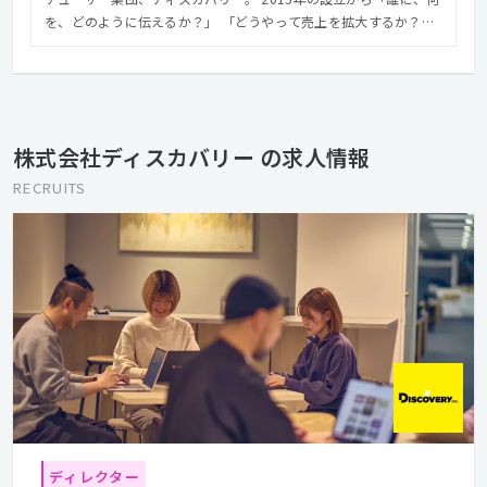
を、どのように伝えるか？」 「どうやって売上を拡大するか？」
を経営戦略に近い立ち位置から考え、 最適なインターネット施策
を実施してきた。 リサーチからプランニング、実際のプロモーシ
ョンまでを一貫して担い、 顧客獲得や売上増加というマーケティ
ングゴールを目指す。 「めっちゃいい買い物をたくさんしてもら
う世の中」を目指し、 経済を元気にし、「働く」もっと楽しく
株式会社ディスカバリー の求人情報
し、人々の生活を安心できるものにすることがビジョンだ。
RECRUITS
ディレクター