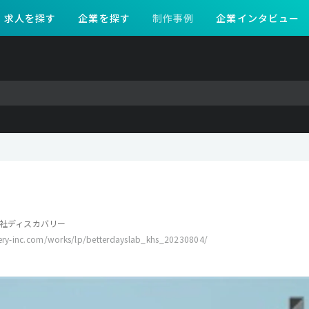
求人を探す
企業を探す
制作事例
企業インタビュー
社ディスカバリー
very-inc.com/works/lp/betterdayslab_khs_20230804/