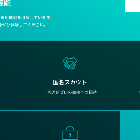
機能
利な専用機能を用意しています。
をぜひ体験してください。
匿名スカウト
る
一斉送信ゼロの面接への招待