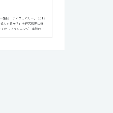
集団、ディスカバリー。 2015
を拡大するか？」を経営戦略に近
ーチからプランニング、実際のプ
ングゴールを目指す。 「めっち
、「働く」もっと楽しくし、人々