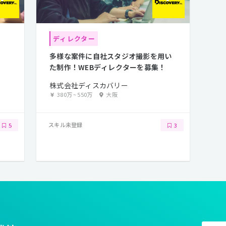
ディレクター
多様な案件に自社スタジオ撮影を用い
た制作！WEBディレクターを募集！
株式会社ディスカバリー
380万
~
550万
大阪
スキル未登録
5
3