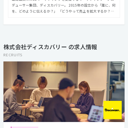
デューサー集団、ディスカバリー。 2015年の設立から「誰に、何
を、どのように伝えるか？」 「どうやって売上を拡大するか？」
を経営戦略に近い立ち位置から考え、 最適なインターネット施策
を実施してきた。 リサーチからプランニング、実際のプロモーシ
ョンまでを一貫して担い、 顧客獲得や売上増加というマーケティ
ングゴールを目指す。 「めっちゃいい買い物をたくさんしてもら
う世の中」を目指し、 経済を元気にし、「働く」もっと楽しく
株式会社ディスカバリー の求人情報
し、人々の生活を安心できるものにすることがビジョンだ。
RECRUITS