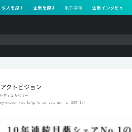
求人を探す
企業を探す
制作事例
企業インタビュー
粒アクトビジョン
社ディスカバリー
very-inc.com/works/lp/rohto_actvision_w_230417/