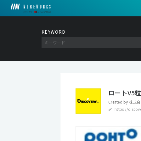
KEYWORD
ロートV5
Created by
株式会
https://disco