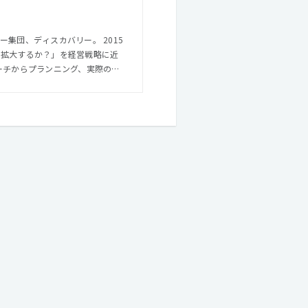
集団、ディスカバリー。 2015
を拡大するか？」を経営戦略に近
ーチからプランニング、実際のプ
ングゴールを目指す。 「めっち
、「働く」もっと楽しくし、人々