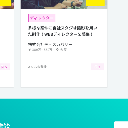
ディレクター
多様な案件に自社スタジオ撮影を用い
た制作！WEBディレクターを募集！
株式会社ディスカバリー
380万
~
550万
大阪
スキル未登録
5
3
機能