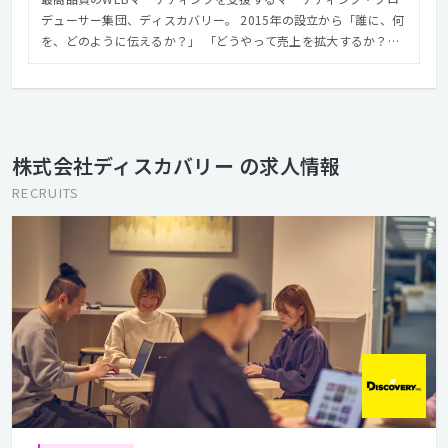
デューサー集団、ディスカバリー。 2015年の設立から「誰に、何
を、どのように伝えるか？」 「どうやって売上を拡大するか？」
を経営戦略に近い立ち位置から考え、 最適なインターネット施策
を実施してきた。 リサーチからプランニング、実際のプロモーシ
ョンまでを一貫して担い、 顧客獲得や売上増加というマーケティ
ングゴールを目指す。 「めっちゃいい買い物をたくさんしてもら
う世の中」を目指し、 経済を元気にし、「働く」もっと楽しく
株式会社ディスカバリー の求人情報
し、人々の生活を安心できるものにすることがビジョンだ。
RECRUITS