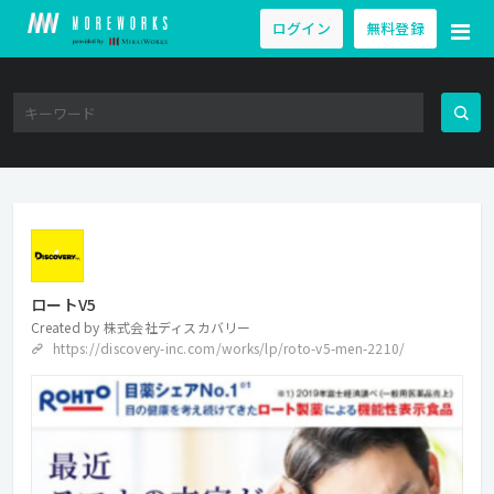
ログイン
無料登録
ロートV5
Created by
株式会社ディスカバリー
https://discovery-inc.com/works/lp/roto-v5-men-2210/