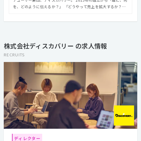
を、どのように伝えるか？」 「どうやって売上を拡大するか？」
を経営戦略に近い立ち位置から考え、 最適なインターネット施策
を実施してきた。 リサーチからプランニング、実際のプロモーシ
ョンまでを一貫して担い、 顧客獲得や売上増加というマーケティ
ングゴールを目指す。 「めっちゃいい買い物をたくさんしてもら
う世の中」を目指し、 経済を元気にし、「働く」もっと楽しく
株式会社ディスカバリー の求人情報
し、人々の生活を安心できるものにすることがビジョンだ。
RECRUITS
ディレクター