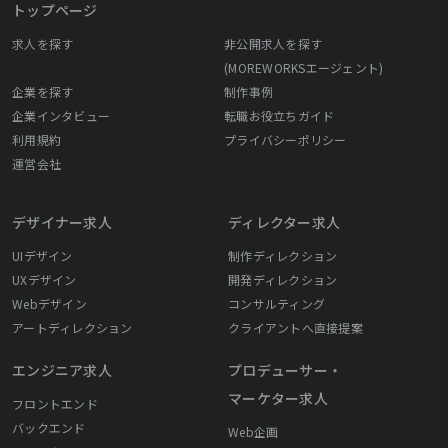
トップページ
求人を探す
非公開求人を探す
(MOREWORKSエージェント)
企業を探す
制作事例
企業インタビュー
転職お役立ちガイド
利用規約
プライバシーポリシー
運営会社
デザイナー求人
ディレクター求人
UIデザイン
制作ディレクション
UXデザイン
開発ディレクション
Webデザイン
コンサルティング
アートディレクション
クライアントへ直接提案
エンジニア求人
プロデューサー・
マーケター求人
フロントエンド
バックエンド
Web企画