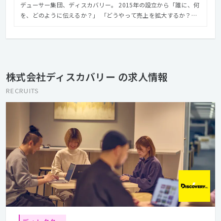
デューサー集団、ディスカバリー。 2015年の設立から「誰に、何
を、どのように伝えるか？」 「どうやって売上を拡大するか？」
を経営戦略に近い立ち位置から考え、 最適なインターネット施策
を実施してきた。 リサーチからプランニング、実際のプロモーシ
ョンまでを一貫して担い、 顧客獲得や売上増加というマーケティ
ングゴールを目指す。 「めっちゃいい買い物をたくさんしてもら
う世の中」を目指し、 経済を元気にし、「働く」もっと楽しく
株式会社ディスカバリー の求人情報
し、人々の生活を安心できるものにすることがビジョンだ。
RECRUITS