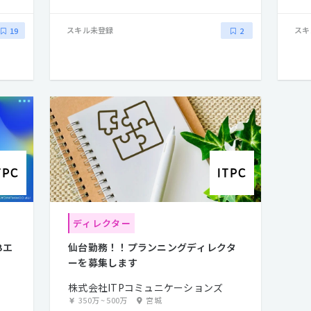
スキル未登録
スキ
19
2
ディレクター
Bエ
仙台勤務！！プランニングディレクタ
ーを募集します
株式会社ITPコミュニケーションズ
350万
~
500万
宮城