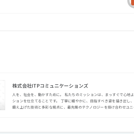
株式会社ITPコミュニケーションズ
人を、社会を、動かすために。 私たちのミッションは、まっすぐで心地よ
ションを仕立てることです。 丁寧に細やかに、目指すべき姿を描き出し、最適な手法と手順を選定する。
鍛え上げた技術と多彩な視点に、最先端のテクノロジーを掛け合わせユニ
私たちの役割は、お客様の課題にぴたりとフィットするコミュニケーショ
と。 人と人、想いと想いを、強く結びつけること。 そして、クリエイテ
す”ことにあります。