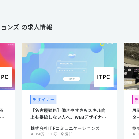
ションズ の求人情報
デザイナー
デ
る
【名古屋勤務】働きやすさもスキル向
展
働き
上も妥協しない人へ。WEBデザイナー
タ
募集。
株式会社ITPコミュニケーションズ
株
350万
~
500万
愛知