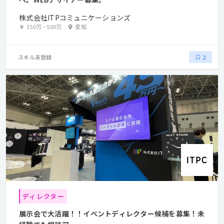
株式会社ITPコミュニケーションズ
350万
~
500万
愛知
スキル未登録
2
ディレクター
展示会で大活躍！！イベントディレクター候補を募集！未