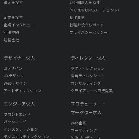
求人を探す
非公開求人を探す
(MOREWORKSエージェント)
企業を探す
制作事例
企業インタビュー
転職お役立ちガイド
利用規約
プライバシーポリシー
運営会社
デザイナー求人
ディレクター求人
UIデザイン
制作ディレクション
UXデザイン
開発ディレクション
Webデザイン
コンサルティング
アートディレクション
クライアントへ直接提案
エンジニア求人
プロデューサー・
マーケター求人
フロントエンド
バックエンド
Web企画
インスタレーション
マーケティング
テクニカルディレクション
映像プロデュース