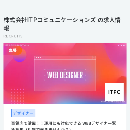
の役割は、お客様の課題にぴたりとフィットするコミュニケーシ
ョンをオーダーメイドで仕立てること。 人と人、想いと想いを、
強く結びつけること。 そして、クリエイティブの力で、人と社会
株式会社ITPコミュニケーションズ の求人情
を“動かす”ことにあります。
報
RECRUITS
デザイナー
百貨店で活躍！！運用にも対応できる WEBデザイナー緊
急募集（札幌で働きませんか？）