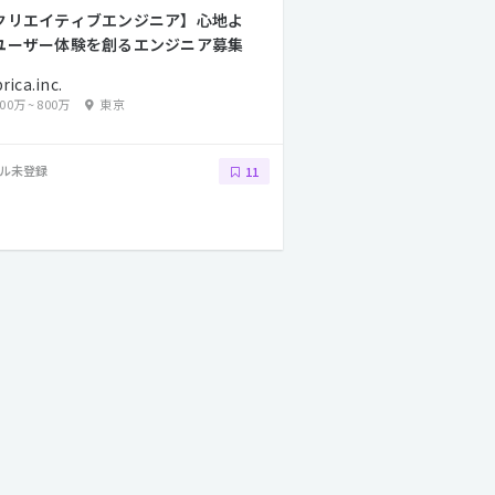
クリエイティブエンジニア】心地よ
ユーザー体験を創るエンジニア募集
rica.inc.
500万
~
800万
東京
ル未登録
11