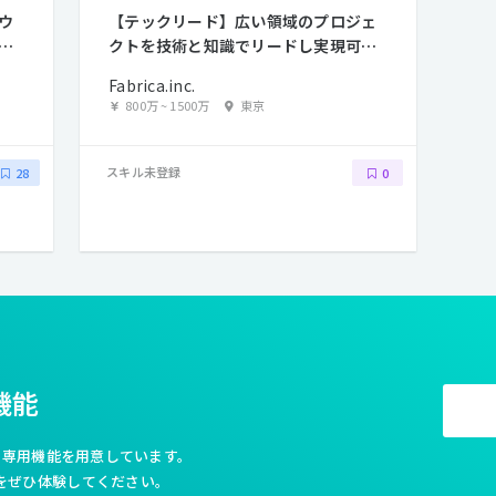
ウ
【テックリード】広い領域のプロジェ
作
クトを技術と知識でリードし実現可能
にするエンジニア募集
Fabrica.inc.
800万
~
1500万
東京
スキル未登録
28
0
機能
利な専用機能を用意しています。
をぜひ体験してください。