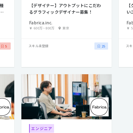
種
【デザイナー】アウトプットにこだわ
【
ェ
るグラフィックデザイナー募集！
い
Fabrica.inc.
Fab
600万
~
800万
東京
スキル未登録
スキ
5
25
エンジニア