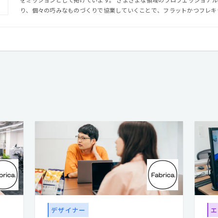
り、個々の巧みなものづくりで協業していくことで、フラットかつフレキ
カタチを目指しています。 「Corporate」や「Company」といった既存の会社の形態ではない
「Collective」という組織を創業期から目指しております。 社内の若
ェッショナルなパートナーから刺激や学びを得ることができ、少数精鋭の
とができる環境です。 【Fabrica.設立への想い】 クリエイティブアイディアをクオリティ高く実現する。
クリエイターにより多くの選択肢を。 クリエイターの卵をプロフェッショナルに。 そんな３
現する会社としてファブリカはできました。
デザイナー
エ