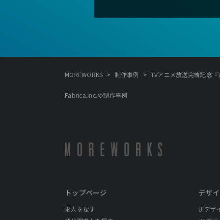
>
>
MOREWORKS
制作事例
TVアニメ放送完結記念『進撃
Fabrica.inc.の制作事例
トップページ
デザイ
求人を探す
UIデザ