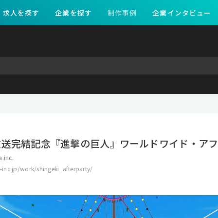
求人を探す
企業を探す
制作事例
企業インタビュー
放送完結記念『進撃の巨人』ワールドワイド・ア
a.inc.
a-inc.jp/work/shingeki_afterparty/