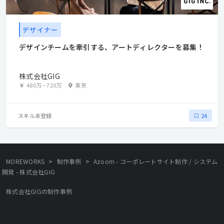
デザイナー
デザインチームを牽引する、アートディレクターを募集！
株式会社GIG
480万
~
720万
東京
スキル未登録
24
>
>
MOREWORKS
制作事例
Azoom - コーポレートサイト制作 / システム
開発 - 株式会社GIG
株式会社GIGの制作事例