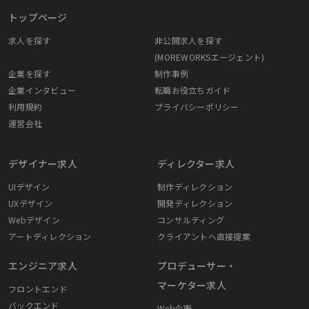
トップページ
求人を探す
非公開求人を探す
(MOREWORKSエージェント)
企業を探す
制作事例
企業インタビュー
転職お役立ちガイド
利用規約
プライバシーポリシー
運営会社
デザイナー求人
ディレクター求人
UIデザイン
制作ディレクション
UXデザイン
開発ディレクション
Webデザイン
コンサルティング
アートディレクション
クライアントへ直接提案
エンジニア求人
プロデューサー・
マーケター求人
フロントエンド
バックエンド
Web企画