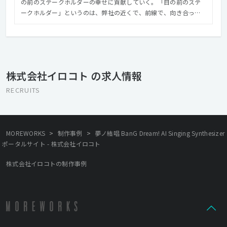
の前のステークホルダーの幸せに貢献していく。「目の前のステ
ークホルダー」というのは、弊社の近くで、前線で、向き合って
成果を出そうとしてくれる社内メンバーやお客様のご担当者様な
どを指します。 自分だけ良ければという考えではなく、社内メン
バーやお客様の幸せに「クリエイティブ」で貢献して、対価･評価
を頂ける組織として、成長をし続けるのがイロコトです。
株式会社イロコト の求人情報
RECRUITS
>
>
MOREWORKS
制作事例
夢ノ結唱 BanG Dream! AI Singing Synthesizer
ポータルサイト - 株式会社イロコト
株式会社イロコトの制作事例