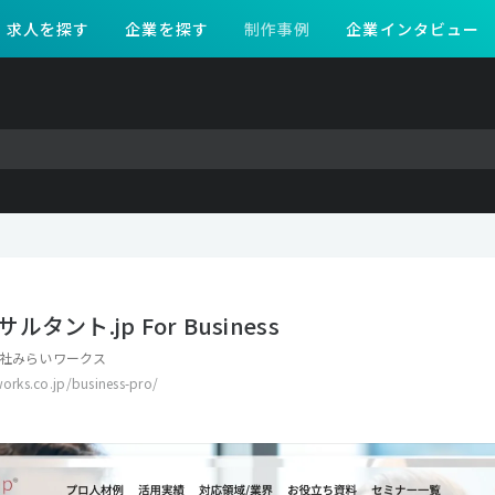
求人を探す
企業を探す
制作事例
企業インタビュー
タント.jp For Business
社みらいワークス
works.co.jp/business-pro/