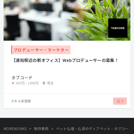
プロデューサー・マーケター
【浦和駅近の新オフィス】Webプロデューサーの募集！
タブコード
500万
~
1000万
埼玉
スキル未登録
7
>
>
MOREWORKS
制作事例
ペット仏壇・仏具のディアペット - タブコー