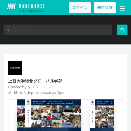
ログイン
無料登録
上智大学総合グローバル学部
Created by
タブコード
https://dept.sophia.ac.jp/fgs/