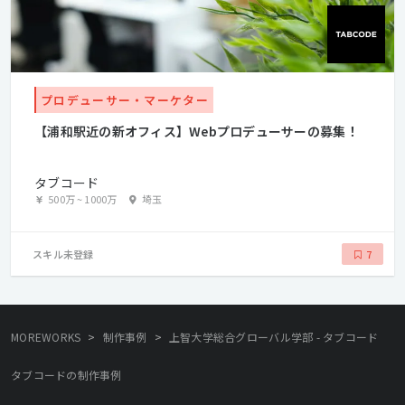
プロデューサー・マーケター
【浦和駅近の新オフィス】Webプロデューサーの募集！
タブコード
500万
~
1000万
埼玉
スキル未登録
7
>
>
MOREWORKS
制作事例
上智大学総合グローバル学部 - タブコード
タブコードの制作事例