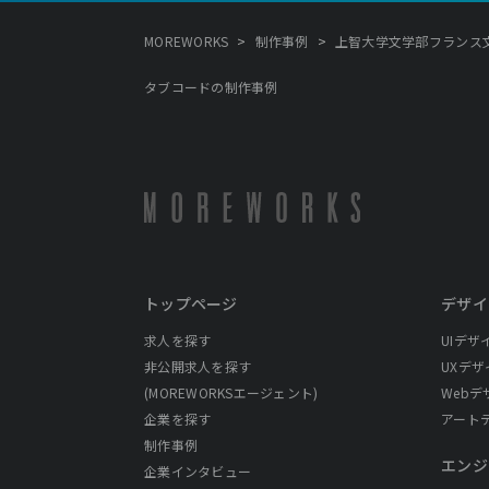
>
>
MOREWORKS
制作事例
上智大学文学部フランス文
タブコードの制作事例
トップページ
デザイ
求人を探す
UIデザ
非公開求人を探す
UXデザ
(MOREWORKSエージェント)
Webデ
企業を探す
アート
制作事例
エンジ
企業インタビュー