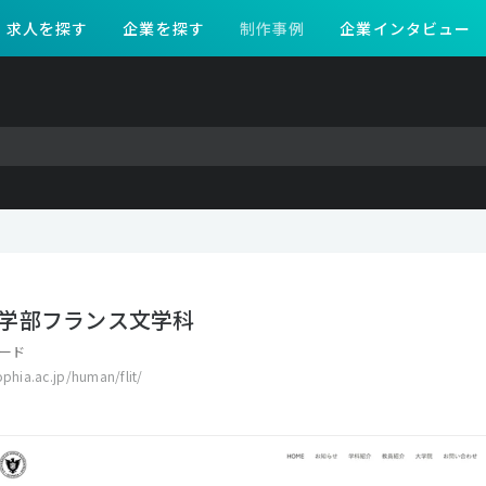
求人を探す
企業を探す
制作事例
企業インタビュー
学部フランス文学科
ード
ophia.ac.jp/human/flit/