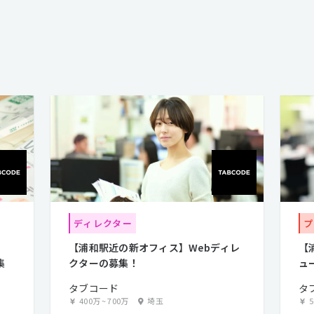
ディレクター
プ
【浦和駅近の新オフィス】Webディレ
【
集
クターの募集！
ュ
タブコード
タ
400万
~
700万
埼玉