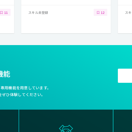
スキル未登録
スキ
11
12
機能
利な専用機能を用意しています。
をぜひ体験してください。