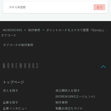
スキル未登録
7
>
>
MOREWORKS
制作事例
ポイントカードをスマホで管理「Stamps」 -
タブコード
タブコードの制作事例
トップページ
求人を探す
非公開求人を探す
(MOREWORKSエージェント)
企業を探す
制作事例
企業インタビュー
転職お役立ちガイド