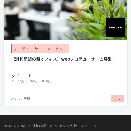
プロデューサー・マーケター
【浦和駅近の新オフィス】Webプロデューサーの募集！
タブコード
500万
~
1000万
埼玉
スキル未登録
7
>
>
MOREWORKS
制作事例
AKIM株式会社 - タブコード