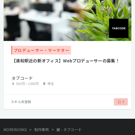
プロデューサー・マーケター
【浦和駅近の新オフィス】Webプロデューサーの募集！
タブコード
500万
~
1000万
埼玉
スキル未登録
7
>
>
MOREWORKS
制作事例
蔵 - タブコード