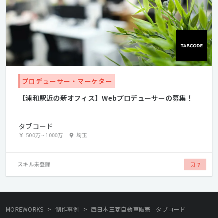
プロデューサー・マーケター
【浦和駅近の新オフィス】Webプロデューサーの募集！
タブコード
500万
~
1000万
埼玉
スキル未登録
7
>
>
MOREWORKS
制作事例
西日本三菱自動車販売 - タブコード