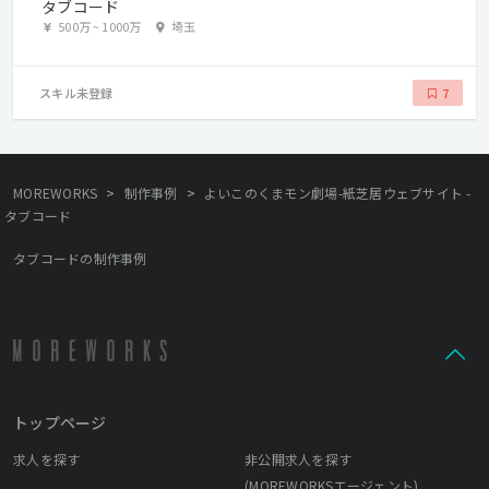
タブコード
500万
~
1000万
埼玉
スキル未登録
7
>
>
MOREWORKS
制作事例
よいこのくまモン劇場-紙芝居ウェブサイト -
タブコード
タブコードの制作事例
トップページ
求人を探す
非公開求人を探す
(MOREWORKSエージェント)