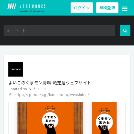
ログイン
無料登録
よいこのくまモン劇場-紙芝居ウェブサイト
Created by
タブコード
https://cp.pocky.jp/kumamoto/webshibai/