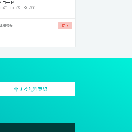
ブコード
500万
~
1000万
埼玉
ル未登録
7
今すぐ無料登録