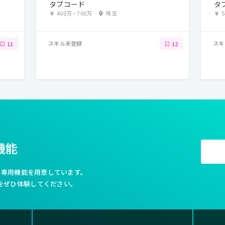
タブコード
タ
400万
~
700万
埼玉
スキル未登録
スキ
11
12
機能
利な専用機能を用意しています。
をぜひ体験してください。