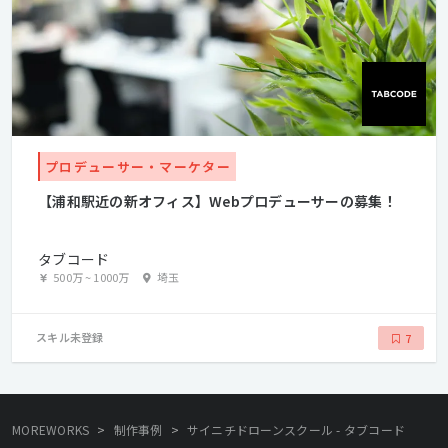
プロデューサー・マーケター
【浦和駅近の新オフィス】Webプロデューサーの募集！
タブコード
500万
~
1000万
埼玉
スキル未登録
7
>
>
MOREWORKS
制作事例
サイニチドローンスクール - タブコード