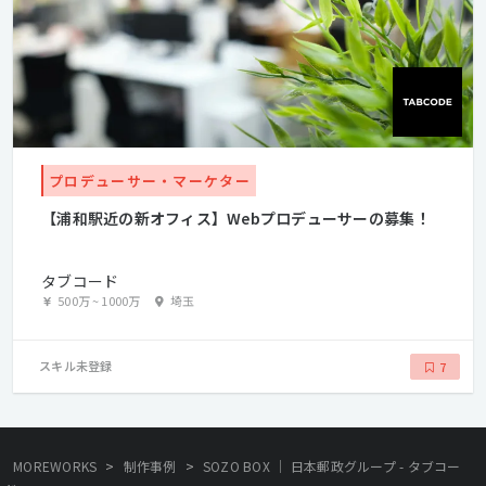
プロデューサー・マーケター
【浦和駅近の新オフィス】Webプロデューサーの募集！
タブコード
500万
~
1000万
埼玉
スキル未登録
7
>
>
MOREWORKS
制作事例
SOZO BOX │ 日本郵政グループ - タブコー