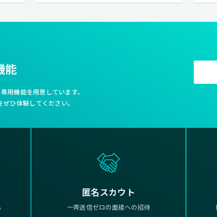
機能
利な専用機能を用意しています。
をぜひ体験してください。
匿名スカウト
る
一斉送信ゼロの面接への招待