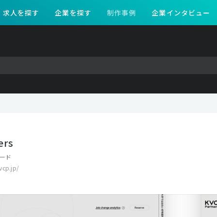
求人を探す
企業を探す
制作事例
企業インタビュー
ers
ード
vcp.jp/