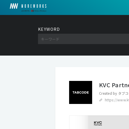
KEYWORD
KVC Partn
Created by
タブコ
https://www.k