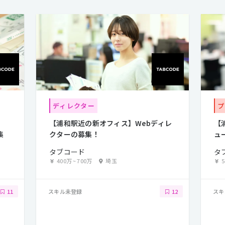
ディレクター
プ
【浦和駅近の新オフィス】Webディレ
【
集
クターの募集！
ュ
タブコード
タ
400万
~
700万
埼玉
スキル未登録
スキ
11
12