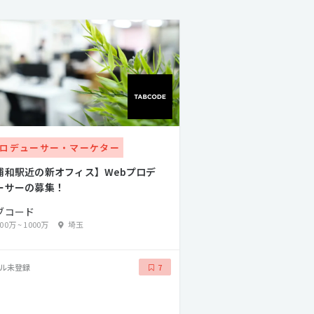
ロデューサー・マーケター
浦和駅近の新オフィス】Webプロデ
ーサーの募集！
ブコード
500万
~
1000万
埼玉
ル未登録
7