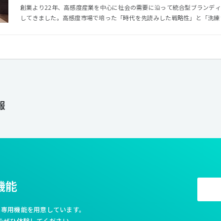
創業より22年、高感度産業を中心に社会の需要に沿って統合型ブランデ
してきました。高感度市場で培った「時代を先読みした戦略性」と「洗練
軸に ブランド独自の価値形成を行い、持続的なビジネススキームを築く。こ
リューです。
報
機能
利な専用機能を用意しています。
をぜひ体験してください。