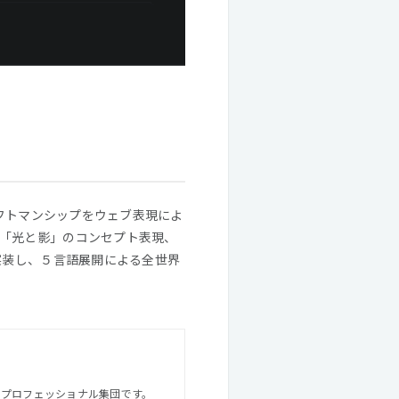
ラフトマンシップをウェブ表現によ
「光と影」のコンセプト表現、
実装し、５言語展開による全世界
のプロフェッショナル集団です。