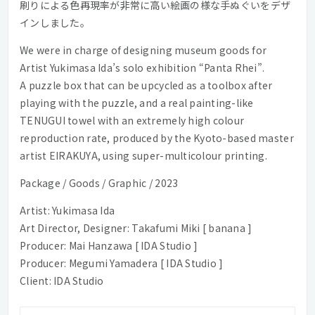
刷りによる色再現率が非常に高い絵画の様な手ぬぐいをデザ
インしました。
We were in charge of designing museum goods for
Artist Yukimasa Ida’s solo exhibition “Panta Rhei”.
A puzzle box that can be upcycled as a toolbox after
playing with the puzzle, and a real painting-like
TENUGUI towel with an extremely high colour
reproduction rate, produced by the Kyoto-based master
artist EIRAKUYA, using super-multicolour printing.
Package / Goods / Graphic / 2023
Artist: Yukimasa Ida
Art Director, Designer: Takafumi Miki [ banana ]
Producer: Mai Hanzawa [ IDA Studio ]
Producer: Megumi Yamadera [ IDA Studio ]
Client: IDA Studio