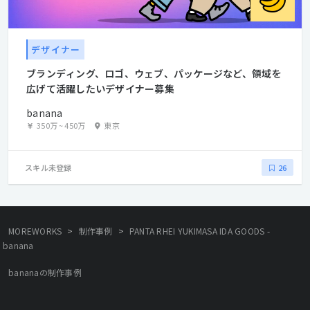
デザイナー
ブランディング、ロゴ、ウェブ、パッケージなど、領域を
広げて活躍したいデザイナー募集
banana
350万
~
450万
東京
スキル未登録
26
>
>
MOREWORKS
制作事例
PANTA RHEI YUKIMASA IDA GOODS -
banana
bananaの制作事例